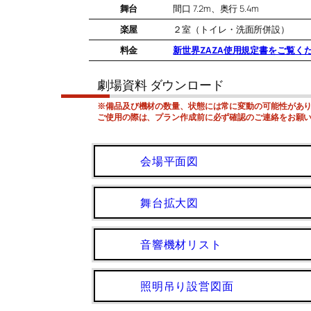
舞台
間口 7.2m、奥行 5.4m
楽屋
２室（トイレ・洗面所併設）
料金
新世界ZAZA使用規定書をご覧く
劇場資料 ダウンロード
※備品及び機材の数量、状態には常に変動の可能性があ
ご使用の際は、プラン作成前に必ず確認のご連絡をお願
会場平面図
舞台拡大図
音響機材リスト
照明吊り設営図面