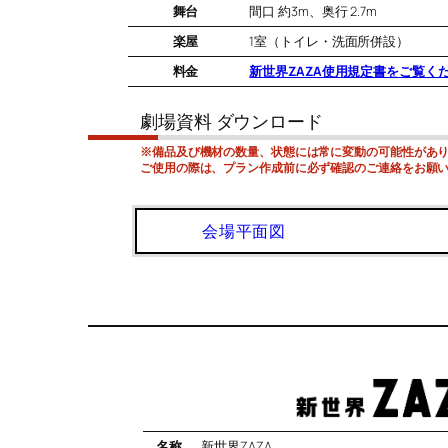
舞台
間口 約3m、奥行 2.7m
楽屋
1室（トイレ・洗面所併設）
料金
新世界ZAZA使用規定書をご覧く
劇場資料 ダウンロード
※備品及び機材の数量、状態には常に変動の可能性があ
ご使用の際は、プラン作成前に必ず確認のご連絡をお願
会場平面図
名称
新世界ZAZA