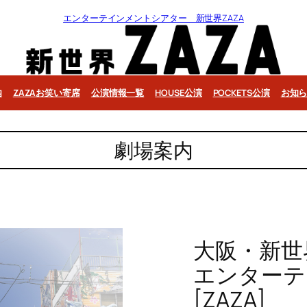
エンターテインメントシアター 新世界ZAZA
内
ZAZAお笑い寄席
公演情報一覧
HOUSE公演
POCKETS公演
お知
劇場案内
大阪・新世
エンターテ
[ZAZA]