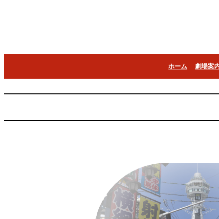
内
容
を
ス
キ
ッ
プ
ホーム
劇場案