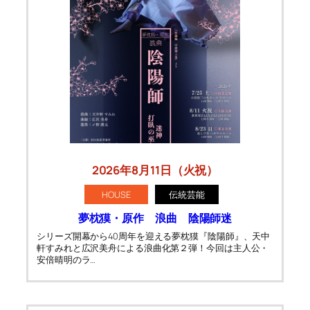
2026年8月11日（火祝）
HOUSE
伝統芸能
夢枕獏・原作 浪曲 陰陽師迷
シリーズ開幕から40周年を迎える夢枕獏『陰陽師』、天中
軒すみれと広沢美舟による浪曲化第２弾！今回は主人公・
安倍晴明のラ…