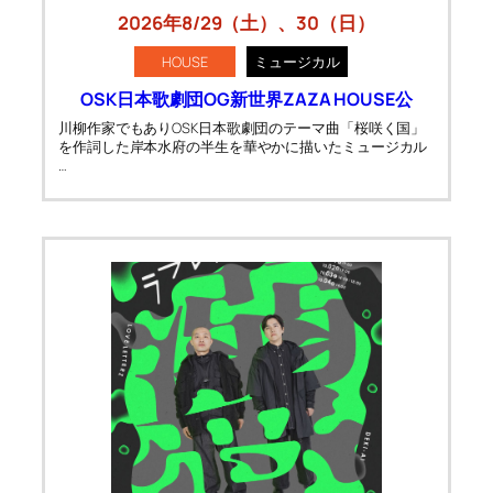
2026年8/29（土）、30（日）
HOUSE
ミュージカル
OSK日本歌劇団OG新世界ZAZA HOUSE公
川柳作家でもありOSK日本歌劇団のテーマ曲「桜咲く国」
を作詞した岸本水府の半生を華やかに描いたミュージカル
…